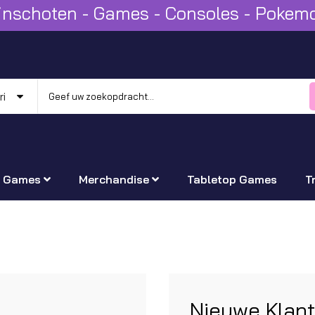
Winschoten - Games - Consoles - Poke
Games
Merchandise
Tabletop Games
T
Nieuwe Klan