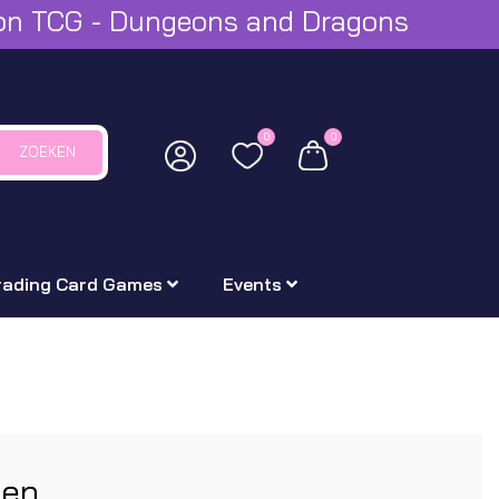
mon TCG - Dungeons and Dragons
0
0
ZOEKEN
rading Card Games
Events
ten