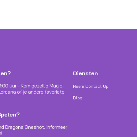
len?
Diensten
9:00 uur - Kom gezellig Magic
Neem Contact Op
orcana of je andere favoriete
Blog
Spelen?
nd Dragons Oneshot. Informeer
!