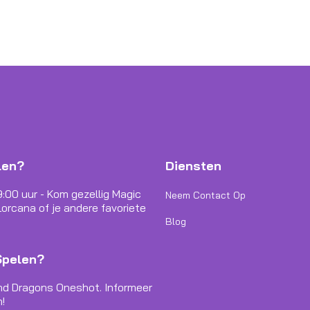
len?
Diensten
9:00 uur - Kom gezellig Magic
Neem Contact Op
orcana of je andere favoriete
Blog
Spelen?
nd Dragons Oneshot. Informeer
!