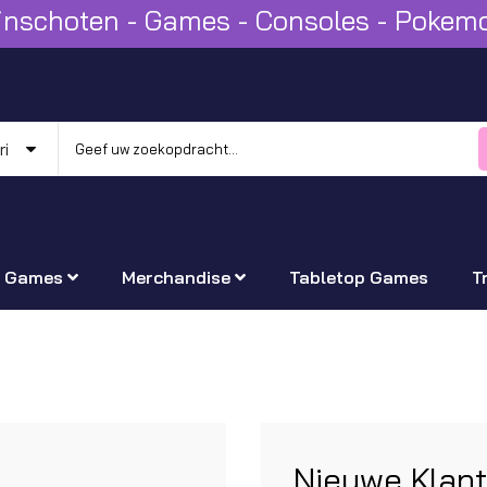
Winschoten - Games - Consoles - Poke
Games
Merchandise
Tabletop Games
T
Nieuwe Klan