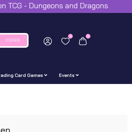
mon TCG - Dungeons and Dragons
0
0
ZOEKEN
rading Card Games
Events
ten