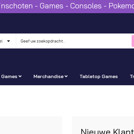
Winschoten - Games - Consoles - Poke
Games
Merchandise
Tabletop Games
T
Nieuwe Klan