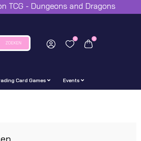
mon TCG - Dungeons and Dragons
0
0
ZOEKEN
rading Card Games
Events
ten