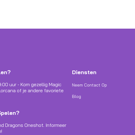
len?
Diensten
9:00 uur - Kom gezellig Magic
Neem Contact Op
orcana of je andere favoriete
Blog
Spelen?
nd Dragons Oneshot. Informeer
!