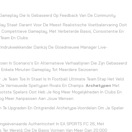
Gameplay Die Is Gebaseerd Op Feedback Van De Community.
ay Staat Garant Voor De Meest Realistische Voetbalervaring Ooit
or Competitieve Gameplay, Met Verbeterde Basis, Consistentie En
 Team En Clubs.
 Indrukwekkender Dankzij De Gloednieuwe Manager Live-
oen In Scenario's En Alternatieve Verhaallijnen Die Zijn Gebaseerd
s Enkele Minuten Gameplay Tot Meerdere Seizoenen.
Je Team Toe In Staat Is In Football Ultimate Team.Stap Het Veld
r De Vernieuwde Speltypen Rivals En Champs.
Archetypen
Met
ootste Spelers Ooit Heb Je Nog Meer Mogelijkheden In Clubs En
 Nog Meer Aanpassen Aan Jouw Wensen.
n Te Upgraden En Ontgrendel Archetype-Voordelen Om Je Speler
ngeëvenaarde Authenticiteit In EA SPORTS FC 26, Met
s Ter Wereld, Die De Basis Vormen Van Meer Dan 20.000