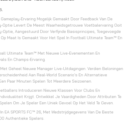
6.
 Gameplay-Ervaring Mogelijk Gemaakt Door Feedback Van De
-Optie Levert De Meest Waarheidsgetrouwe Voetbalervaring Ooit
ay-Optie, Aangestuurd Door Verfijnde Basisprincipes, Toegevoegde
, Op Maat Is Gemaakt Voor Het Spel In Football Ultimate Team™ En
tball Ultimate Team™ Met Nieuwe Live-Evenementen En
vals En Champs-Ervaring.
 Met Geheel Nieuwe Manager Live-Uitdagingen. Verdien Beloningen
rscheidenheid Aan Real-World Scenario's En Alternatieve
 Een Paar Minuten Spelen Tot Meerdere Seizoenen.
etballers Introduceren Nieuwe Klassen Voor Clubs En
dividualiteit Krijgt. Ontwikkel Je Vaardigheden Door Attributen Te
 Spelen Om Je Speler Een Uniek Gevoel Op Het Veld Te Geven.
n In EA SPORTS FC™ 26, Met Wedstrijdgegevens Van De Beste
00 Authentieke Spelers.