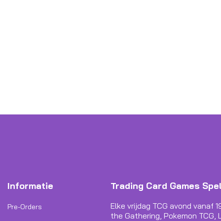
Informatie
Trading Card Games Spe
Elke vrijdag TCG avond vanaf 1
Pre-Orders
the Gathering, Pokemon TCG, L