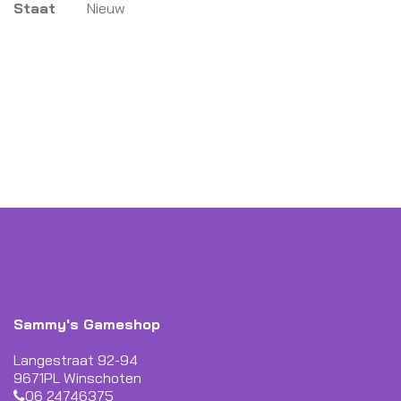
Meer
Staat
Nieuw
informatie
Sammy's Gameshop
Langestraat 92-94
9671PL Winschoten
06 24746375