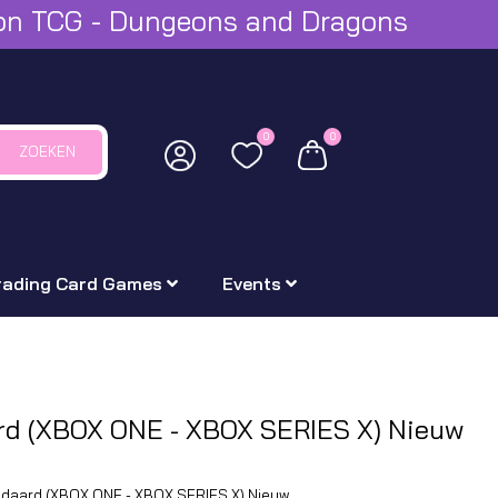
mon TCG - Dungeons and Dragons
0
0
ZOEKEN
rading Card Games
Events
rd (XBOX ONE - XBOX SERIES X) Nieuw
ndaard (XBOX ONE - XBOX SERIES X) Nieuw