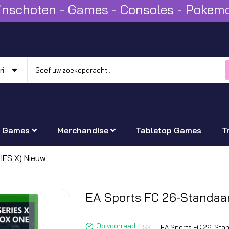
Winschoten - Games - Consoles - Poke
Games
Merchandise
Tabletop Games
T
IES X) Nieuw
Ga
EA Sports FC 26-Standaa
naar
het
Op voorraad
SKU
EA Sports FC 26-Sta