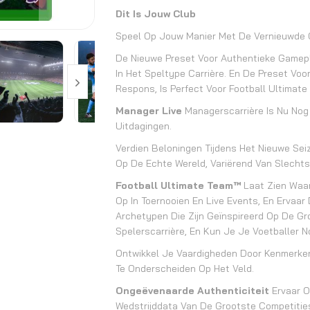
Dit Is Jouw Club
Speel Op Jouw Manier Met De Vernieuwde 
De Nieuwe Preset Voor Authentieke Gamepl
In Het Speltype Carrière. En De Preset Vo
Respons, Is Perfect Voor Football Ultimate
Manager Live
Managerscarrière Is Nu Nog
Uitdagingen.
Verdien Beloningen Tijdens Het Nieuwe Seiz
Op De Echte Wereld, Variërend Van Slecht
Football Ultimate Team™
Laat Zien Waar 
Op In Toernooien En Live Events, En Ervaa
Archetypen Die Zijn Geïnspireerd Op De Gr
Spelerscarrière, En Kun Je Je Voetballer
Ontwikkel Je Vaardigheden Door Kenmerke
Te Onderscheiden Op Het Veld.
Ongeëvenaarde Authenticiteit
Ervaar O
Wedstrijddata Van De Grootste Competitie