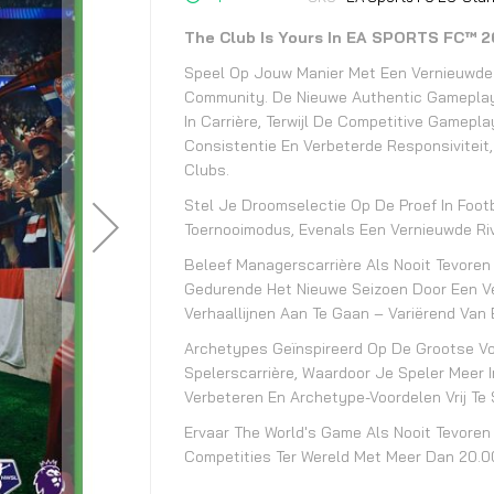
begin
van
The Club Is Yours In EA SPORTS FC™ 2
de
Speel Op Jouw Manier Met Een Vernieuwde
afbeeldingen-
Community. De Nieuwe Authentic Gameplay
gallerij
In Carrière, Terwijl De Competitive Gamepl
Consistentie En Verbeterde Responsiviteit
Clubs.
Stel Je Droomselectie Op De Proef In Foo
Toernooimodus, Evenals Een Vernieuwde Ri
Beleef Managerscarrière Als Nooit Tevoren
Gedurende Het Nieuwe Seizoen Door Een Ve
Verhaallijnen Aan Te Gaan – Variërend Van
Archetypes Geïnspireerd Op De Grootse Vo
Spelerscarrière, Waardoor Je Speler Meer In
Verbeteren En Archetype-Voordelen Vrij Te
Ervaar The World's Game Als Nooit Tevore
Competities Ter Wereld Met Meer Dan 20.0