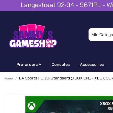
Langestraat 92-94 - 9671PL - 
Pre-orders
Consoles
Accessoires
EA Sports FC 26-Standaard (XBOX ONE - XBOX SER
Home
Ga
naar
het