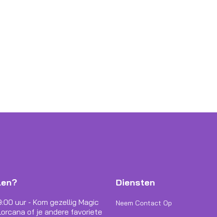
len?
Diensten
9:00 uur - Kom gezellig Magic
Neem Contact Op
orcana of je andere favoriete