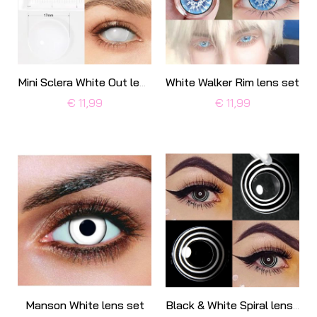
White Walker Rim lens set
Mini Sclera White Out lens set
€ 11,99
€ 11,99
Manson White lens set
Black & White Spiral lens set