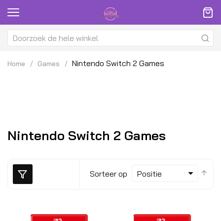
Nintendo Switch 2 Games
Home
Games
Nintendo Switch 2 Games
Van
Sorteer op
hoo
naa
laa
sor