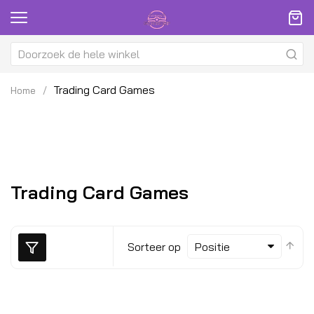
Trading Card Games
Home
Trading Card Games
Van
Sorteer op
hoo
naa
laa
sor