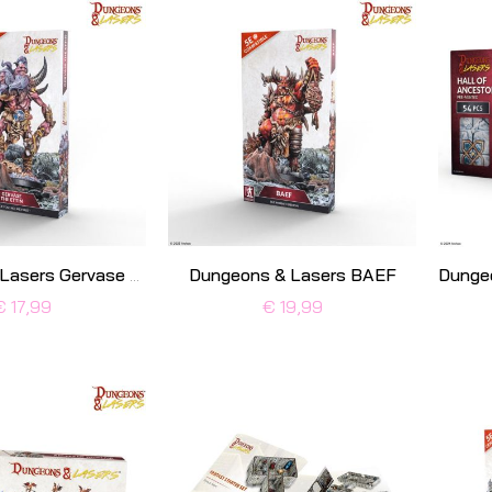
Dungeons & Lasers BAEF
Dungeons & Lasers Gervase The Ettin
€ 17,99
€ 19,99