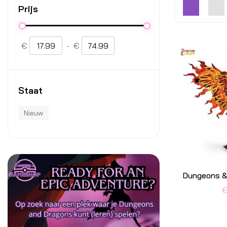
Prijs
€
-
€
Staat
Nieuw
Dungeons & 
€