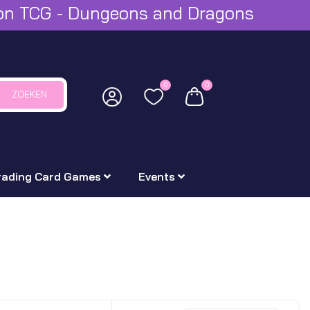
mon TCG - Dungeons and Dragons
0
0
ZOEKEN
rading Card Games
Events