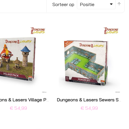
Van
Sorteer op
hoo
naa
laa
sor
Dungeons & Lasers Village Pack
Dungeons & Lasers Sewers Set
€ 54,99
€ 54,99