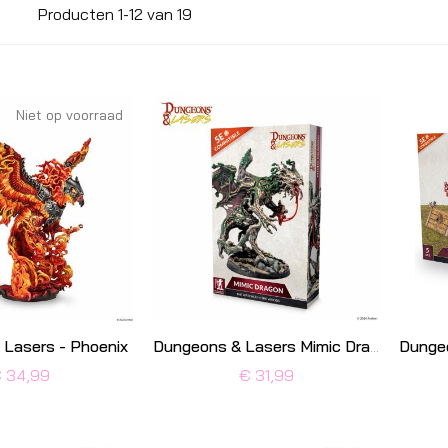
Producten
1
-
12
van
19
Niet op voorraad
Lasers - Phoenix
Dungeons & Lasers Mimic Dragon
 34,99
€ 31,99