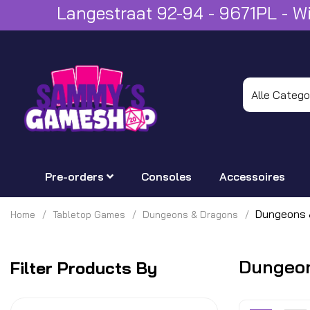
Langestraat 92-94 - 9671PL - 
Pre-orders
Consoles
Accessoires
Dungeons 
Home
Tabletop Games
Dungeons & Dragons
Dungeon
Filter Products By