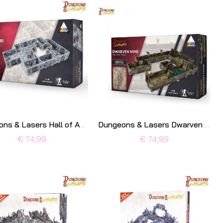
Dungeons & Lasers Hall of Ancestors
Dungeons & Lasers Dwarven Mine
€ 74,99
€ 74,99