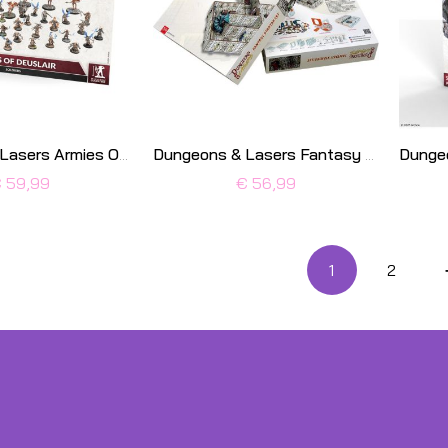
Dungeons & Lasers Armies Of Deuslair
Dungeons & Lasers Fantasy Starter Set
 59,99
€ 56,99
1
2