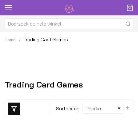
Trading Card Games
Home
n
n
n
n
Trading Card Games
n
n
Van
Sorteer op
hoo
naa
laa
sor