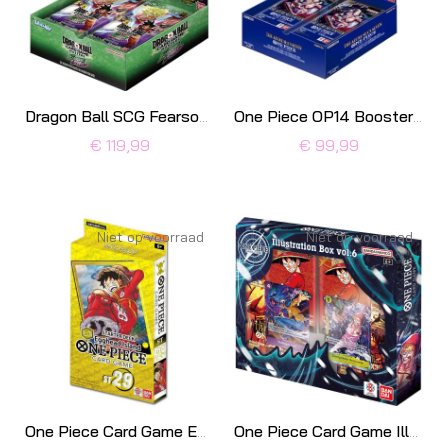
Dragon Ball SCG Fearsome Rivals B29 Booster Box
One Piece OP14 Booster box The Azure Sea’s Seven
€ 119,99
€ 99,99
Niet op voorraad
Niet op voorraad
One Piece Card Game EggHead ST-29 Starter Deck
One Piece Card Game Illustration Box IB-06