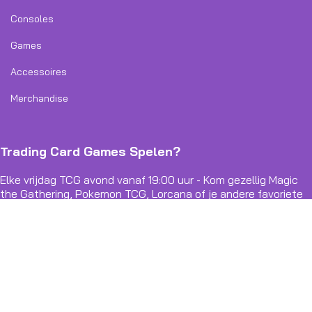
Consoles
Games
Accessoires
Merchandise
Trading Card Games Spelen?
Elke vrijdag TCG avond vanaf 19:00 uur - Kom gezellig Magic
the Gathering, Pokemon TCG, Lorcana of je andere favoriete
TCG spelen!
Dungeons And Dragons Spelen?
Elke 14 dagen een Dungeons and Dragons Oneshot. Informeer
naar onze vaste groep avonden!